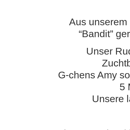
Aus unserem d
“Bandit” ge
Unser Rud
Zucht
G-chens Amy sow
5 
Unsere l