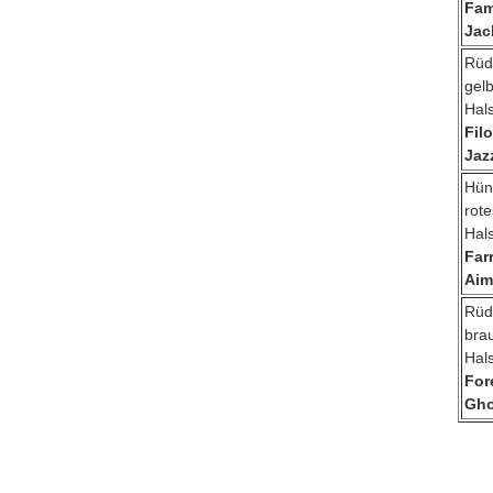
Fa
Jac
Rüd
gel
Hal
Fil
Jaz
Hün
rote
Hal
Far
Aim
Rüd
bra
Hal
For
Gho